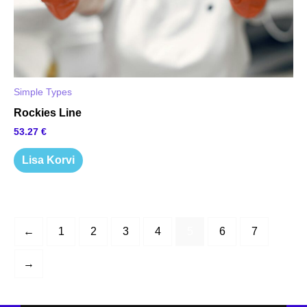
Simple Types
Rockies Line
53.27
€
Lisa Korvi
←
1
2
3
4
5
6
7
→