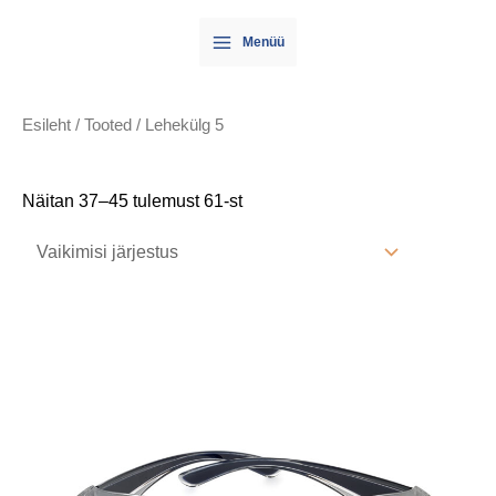
Skip
Main
Menüü
to
Menu
content
Esileht
/
Tooted
/ Lehekülg 5
Näitan 37–45 tulemust 61-st