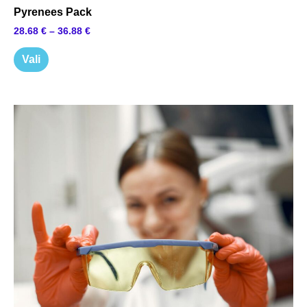
Pyrenees Pack
28.68
€
–
36.88
€
Vali