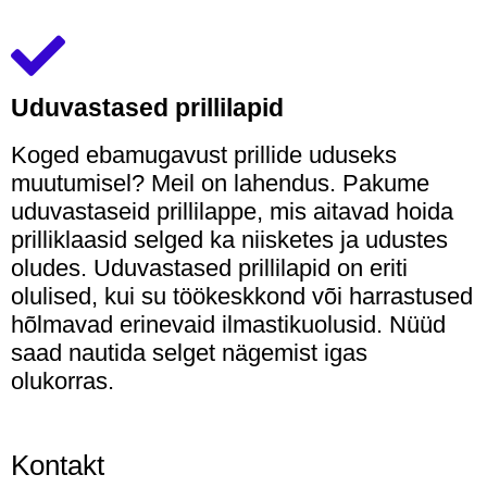
Uduvastased prillilapid
Koged ebamugavust prillide uduseks
muutumisel? Meil on lahendus. Pakume
uduvastaseid prillilappe, mis aitavad hoida
prilliklaasid selged ka niisketes ja udustes
oludes. Uduvastased prillilapid on eriti
olulised, kui su töökeskkond või harrastused
hõlmavad erinevaid ilmastikuolusid. Nüüd
saad nautida selget nägemist igas
olukorras.
Kontakt