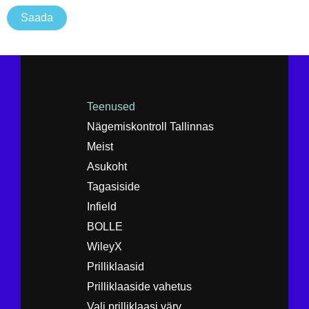
m
u
Saada
b
m
e
*
r
Teenused
Nägemiskontroll Tallinnas
Meist
Asukoht
Tagasiside
Infield
BOLLE
WileyX
Prilliklaasid
Prilliklaaside vahetus
Vali prilliklaasi värv