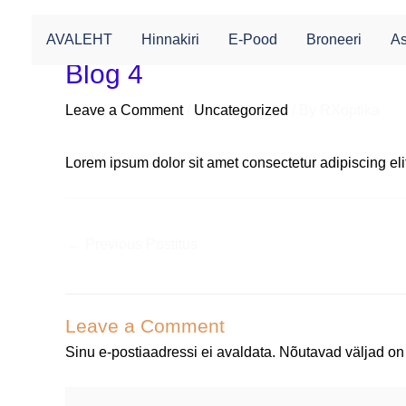
Skip
to
AVALEHT
Hinnakiri
E-Pood
Broneeri
As
content
Blog 4
Post
navigation
Leave a Comment
/
Uncategorized
/ By
RXoptika
Lorem ipsum dolor sit amet consectetur adipiscing el
←
Previous Postitus
Leave a Comment
Sinu e-postiaadressi ei avaldata.
Nõutavad väljad on
Type