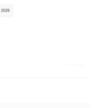
 2026
Next Postitus
→