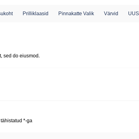
ukoht
Prilliklaasid
Pinnakatte Valik
Värvid
UUS
it, sed do eiusmod.
 tähistatud
*
-ga